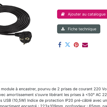
Ajouter au catalogue
Fiche technique
n module à encastrer, pourvu de 2 prises de courant 220 Vo
t avec amortissement s'ouvre libérant les prises à <50° A
ts USB (10,5W) Indice de protection IP20 pré-câblé avec un 
mpartiment encastré : 223x109mm, profondeur : 65mm, pa