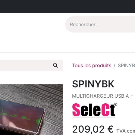
Catalogues PDF
Qui sommes-nous?
Tous les produits
SPINY
SPINYBK
MULTICHARGEUR USB A + 
209,02
€
TVA com