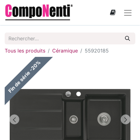
Tous les produits
Céramique
55920185
Fin de série -20%