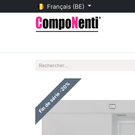
Français (BE)
Accueil
Catalogue en ligne
Fin de série -20%