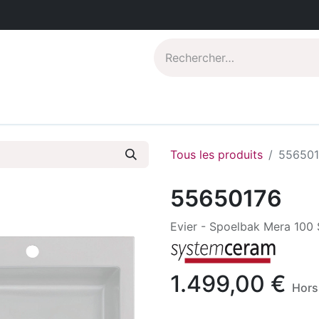
Catalogues PDF
Qui sommes-nous?
Tous les produits
556501
55650176
Evier - Spoelbak Mera 100 
1.499,00
€
Hors