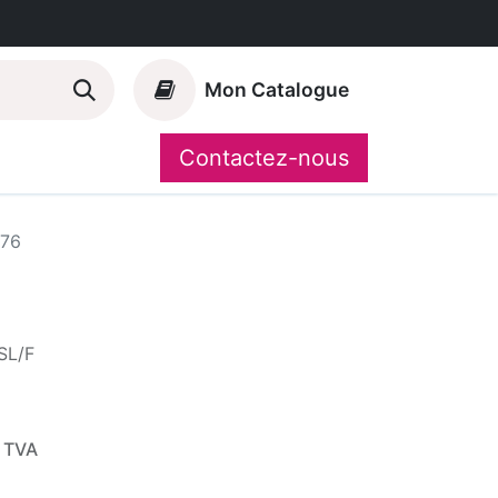
Mon Catalogue
Contactez-nous
Nos marques
CompoShop
76
SL/F
 TVA