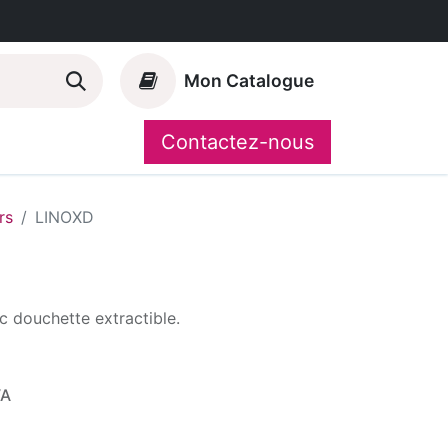
Mon Catalogue
Contactez-nous
Nos marques
CompoShop
rs
LINOXD
c douchette extractible.
VA