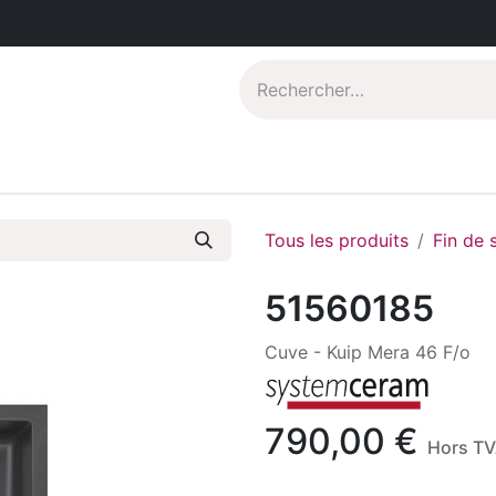
Catalogues PDF
Qui sommes-nous?
Tous les produits
Fin de 
51560185
Cuve - Kuip Mera 46 F/o
790,00
€
Hors T