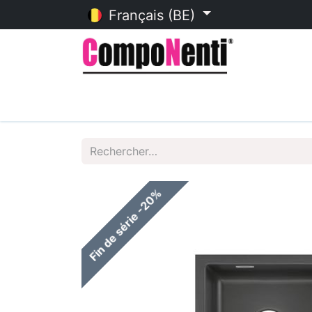
Français (BE)
Accueil
Catalogue en ligne
Fin de série -20%