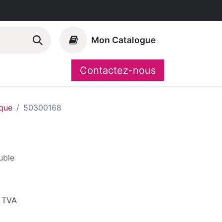
Mon Catalogue
Contactez-nous
Nos marques
CompoShop
que
50300168
uble
 TVA