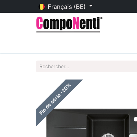
Français (BE)
Accueil
Catalogue en ligne
Fin de série -20%