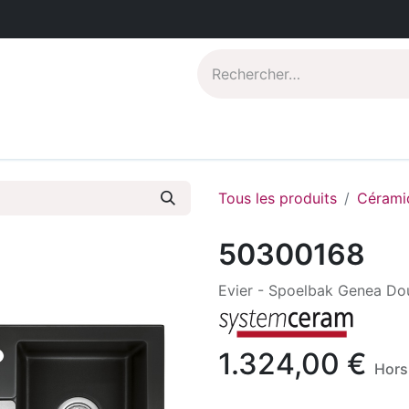
Catalogues PDF
Qui sommes-nous?
Tous les produits
Cérami
50300168
Evier - Spoelbak Genea Do
1.324,00
€
Hors