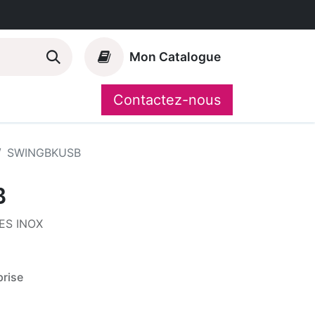
Mon Catalogue
Contactez-nous
Nos marques
CompoShop
SWINGBKUSB
B
ES INOX
rise