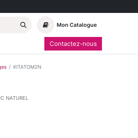
Mon Catalogue
Contactez-nous
Nos marques
CompoShop
ges
KITATOM2N
NC NATUREL