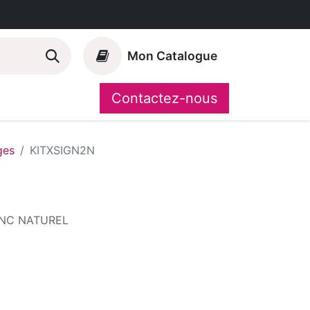
Mon Catalogue
Contactez-nous
Nos marques
CompoShop
ges
KITXSIGN2N
ANC NATUREL