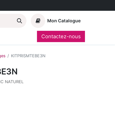
Mon Catalogue
Contactez-nous
Nos marques
CompoShop
ges
KITPRISMTEBE3N
BE3N
NC NATUREL