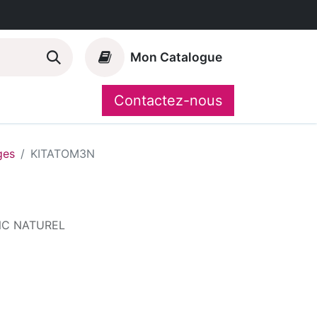
Mon Catalogue
Contactez-nous
Nos marques
CompoShop
ges
KITATOM3N
NC NATUREL