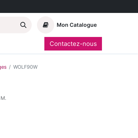
Mon Catalogue
Contactez-nous
Nos marques
CompoShop
ges
WOLF90W
CM.