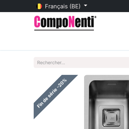
Français (BE)
Accueil
Catalogue en ligne
Fin de série -20%