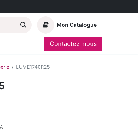
Mon Catalogue
Contactez-nous
Nos marques
CompoShop
série
LUME1740R25
5
VA