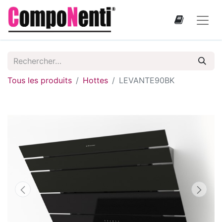
Tous les produits
Hottes
LEVANTE90BK