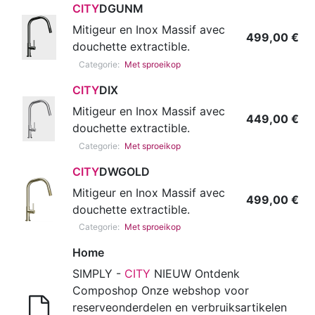
CITY
DGUNM
Mitigeur en Inox Massif avec
499,00
€
douchette extractible.
Categorie:
Met sproeikop
CITY
DIX
Mitigeur en Inox Massif avec
449,00
€
douchette extractible.
Categorie:
Met sproeikop
CITY
DWGOLD
Mitigeur en Inox Massif avec
499,00
€
douchette extractible.
Categorie:
Met sproeikop
Home
SIMPLY -
CITY
NIEUW Ontdenk
Composhop Onze webshop voor
reserveonderdelen en verbruiksartikelen